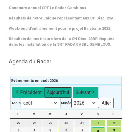
Concours annuel SRT Le Radar Gembloux
Résultats de notre unique représentant aux CP Disc. 24A .
Week-end d’entraînement pour le projet Brisbane 2032.
Résultats de nos tireurs lors de la SN Disc. 23BR disputée
dans les installation de la SRT RADAR ASBL GEMBLOUX.
Agenda du Radar
Évènements en août 2026
Précédent
Aujourd’hui
Suivant
Mois
Année
L
LUNDI
M
MARDI
M
MERCREDI
J
JEUDI
V
VENDREDI
S
SAMEDI
D
DIMANCH
27
27
28
28
29
29
30
30
31
31
1
1
2
2
juillet
juillet
juillet
juillet
juillet
août
août
3
3
4
4
5
5
6
6
7
7
9
9
8