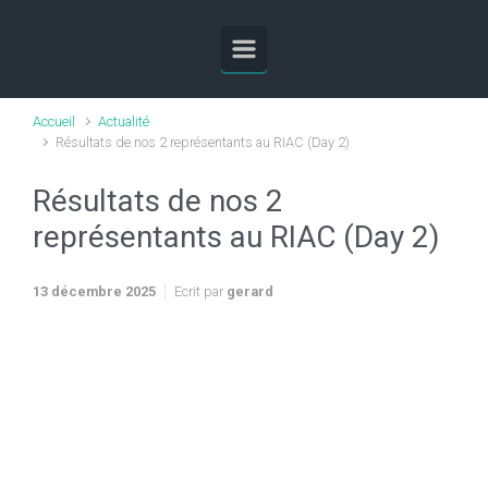
Skip to main content
Accueil
Actualité
Résultats de nos 2 représentants au RIAC (Day 2)
Résultats de nos 2
représentants au RIAC (Day 2)
13 décembre 2025
Ecrit par
gerard