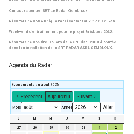
Résultats de nos médaillés aux CP Disc. 28 Lever Action.
Concours annuel SRT Le Radar Gembloux
Résultats de notre unique représentant aux CP Disc. 24A .
Week-end d’entraînement pour le projet Brisbane 2032.
Résultats de nos tireurs lors de la SN Disc. 23BR disputée
dans les installation de la SRT RADAR ASBL GEMBLOUX.
Agenda du Radar
Évènements en août 2026
Précédent
Aujourd’hui
Suivant
Mois
Année
L
LUNDI
M
MARDI
M
MERCREDI
J
JEUDI
V
VENDREDI
S
SAMEDI
D
DIMANCH
27
27
28
28
29
29
30
30
31
31
1
1
2
2
juillet
juillet
juillet
juillet
juillet
août
août