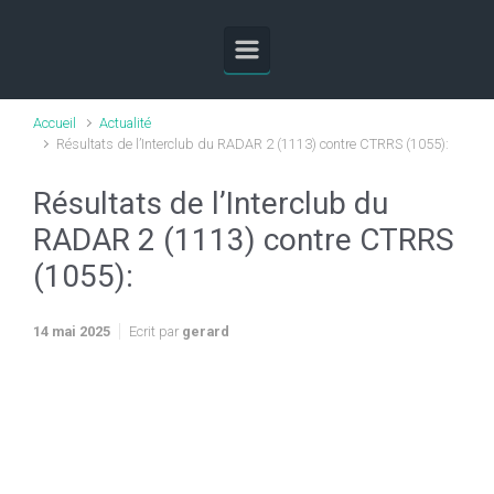
Skip to main content
Accueil
Actualité
Résultats de l’Interclub du RADAR 2 (1113) contre CTRRS (1055):
Résultats de l’Interclub du
RADAR 2 (1113) contre CTRRS
(1055):
14 mai 2025
Ecrit par
gerard