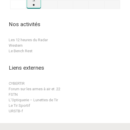
évènement)
août
septembre
septembre
septembre
septembre
septembre
●
septembre
2026
2026
2026
2026
2026
2026
(1
2026
évènement)
Nos activités
Les 12 heures du Radar
Western
Le Bench Rest
Liens externes
CYBERTIR
Forum sur les armes à air et .22
FSTN
L'Optiquerie – Lunettes de Tir
Le Tir Sportif
URSTB-f
Conception & réalisation par BPat-Training