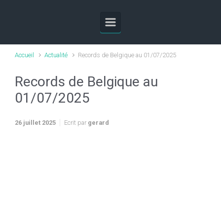
Skip to main content
Accueil
Actualité
Records de Belgique au 01/07/2025
Records de Belgique au
01/07/2025
26 juillet 2025
Ecrit par
gerard