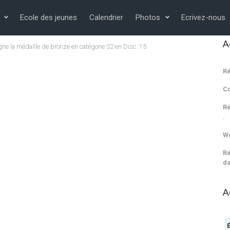
Ecole des jeunes
Calendrier
Photos
Ecrivez-nous
A
ne la médaille de bronze en catégorie S2 en Disc. 15
Ré
C
Ré
.
We
Ré
da
A