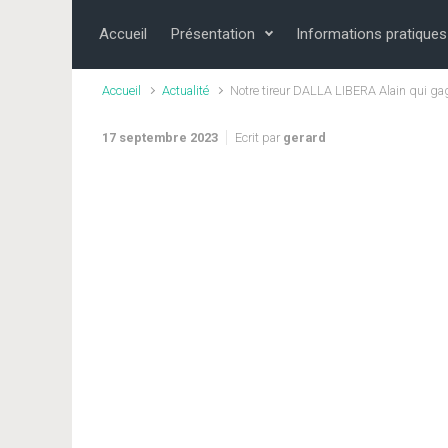
Skip to main content
Accueil
Présentation
Informations pratiques
Accueil
Actualité
Notre tireur DALLA LIBERA Alain qui gag
17 septembre 2023
Ecrit par
gerard