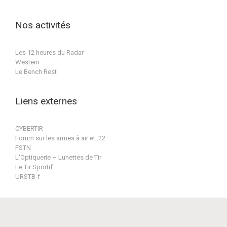
(1
2026
évènement)
Nos activités
Les 12 heures du Radar
Western
Le Bench Rest
Liens externes
CYBERTIR
Forum sur les armes à air et .22
FSTN
L'Optiquerie – Lunettes de Tir
Le Tir Sportif
URSTB-f
Conception & réalisation par BPat-Training