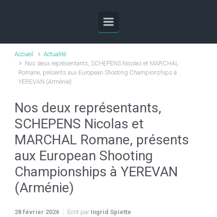
Skip to main content
Accueil
Actualité
Nos deux représentants, SCHEPENS Nicolas et MARCHAL
Romane, présents aux European Shooting Championships à
YEREVAN (Arménie)
Nos deux représentants,
SCHEPENS Nicolas et
MARCHAL Romane, présents
aux European Shooting
Championships à YEREVAN
(Arménie)
28 février 2026
Ecrit par
Ingrid Spiette