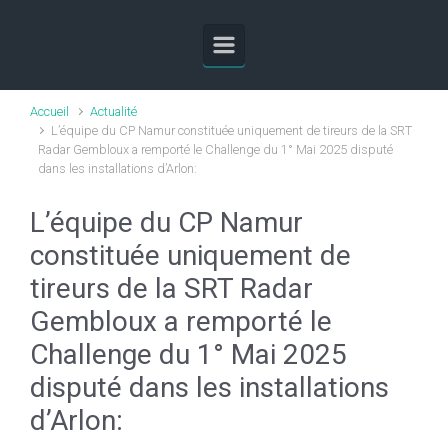
Skip to main content
Accueil
Actualité
L’équipe du CP Namur constituée uniquement de tireurs de la SRT
Radar Gembloux a remporté le Challenge du 1° Mai 2025 disputé
dans les installations d’Arlon:
L’équipe du CP Namur
constituée uniquement de
tireurs de la SRT Radar
Gembloux a remporté le
Challenge du 1° Mai 2025
disputé dans les installations
d’Arlon: