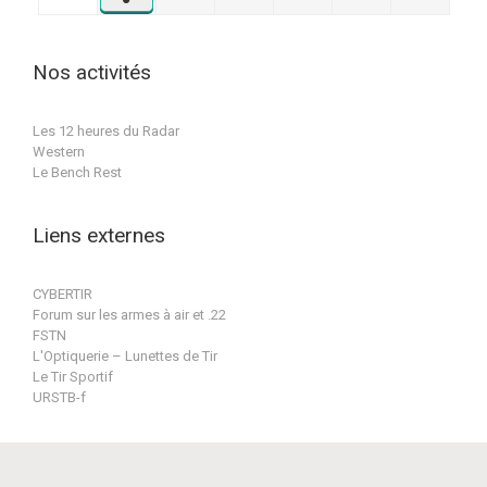
septembre
2026
2026
2026
2026
2026
2026
(1
2026
évènement)
Nos activités
Les 12 heures du Radar
Western
Le Bench Rest
Liens externes
CYBERTIR
Forum sur les armes à air et .22
FSTN
L'Optiquerie – Lunettes de Tir
Le Tir Sportif
URSTB-f
Conception & réalisation par BPat-Training