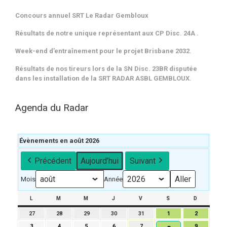
Concours annuel SRT Le Radar Gembloux
Résultats de notre unique représentant aux CP Disc. 24A .
Week-end d’entraînement pour le projet Brisbane 2032.
Résultats de nos tireurs lors de la SN Disc. 23BR disputée
dans les installation de la SRT RADAR ASBL GEMBLOUX.
Agenda du Radar
Évènements en août 2026
Précédent
Aujourd’hui
Suivant
Mois
Année
L
LUNDI
M
MARDI
M
MERCREDI
J
JEUDI
V
VENDREDI
S
SAMEDI
D
DIMANCH
27
27
28
28
29
29
30
30
31
31
1
1
2
2
juillet
juillet
juillet
juillet
juillet
août
août
3
3
4
4
5
5
6
6
7
7
9
9