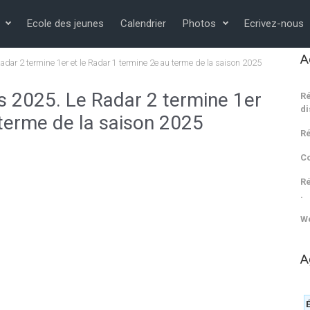
Ecole des jeunes
Calendrier
Photos
Ecrivez-nous
A
adar 2 termine 1er et le Radar 1 termine 2e au terme de la saison 2025
s 2025. Le Radar 2 termine 1er
Ré
di
 terme de la saison 2025
Ré
C
Ré
.
We
A