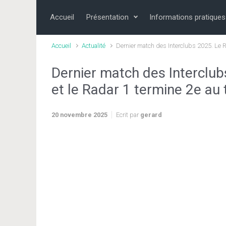
Skip to main content
Accueil
Présentation
Informations pratiques
Accueil
Actualité
Dernier match des Interclubs 2025. Le R
Dernier match des Interclub
et le Radar 1 termine 2e au
20 novembre 2025
Ecrit par
gerard