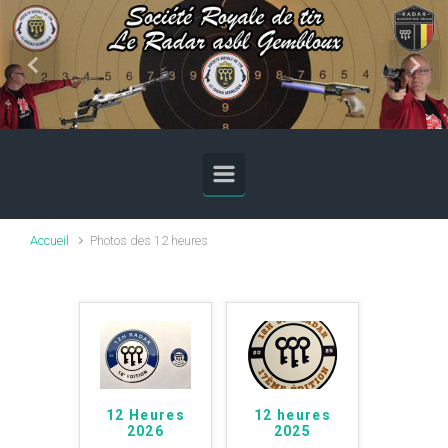
Skip to main content
Previous
Next
Accueil
Photos des 12 heures
12 Heures
12 heures
2026
2025