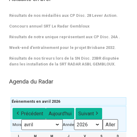
Résultats de nos médaillés aux CP Disc. 28 Lever Action.
Concours annuel SRT Le Radar Gembloux
Résultats de notre unique représentant aux CP Disc. 24A .
Week-end d’entraînement pour le projet Brisbane 2032.
Résultats de nos tireurs lors de la SN Disc. 23BR disputée
dans les installation de la SRT RADAR ASBL GEMBLOUX.
Agenda du Radar
Évènements en avril 2026
Précédent
Aujourd’hui
Suivant
Mois
Année
L
LUNDI
M
MARDI
M
MERCREDI
J
JEUDI
V
VENDREDI
S
SAMEDI
D
DIMANCH