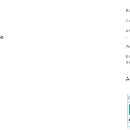
Ré
C
Ré
.
n.
We
Ré
da
A