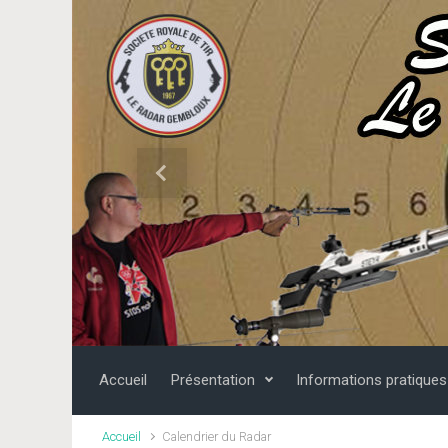
Skip to main content
Previous
Accueil
Présentation
Informations pratiques
Accueil
Calendrier du Radar