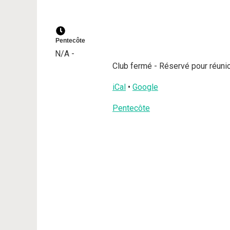
Pentecôte
N/A
-
Club fermé - Réservé pour réunio
iCal
•
Google
Plus
Pentecôte
d'informations