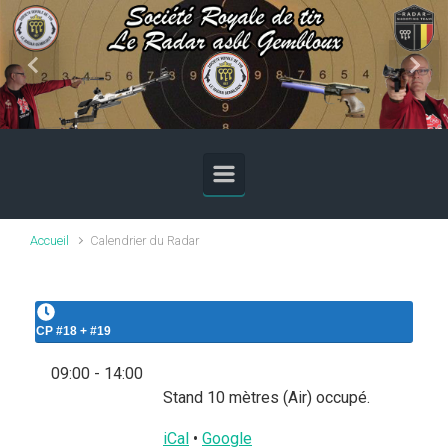
Skip to main content
Previous
Next
Accueil
Calendrier du Radar
CP #18 + #19
09:00
-
14:00
Stand 10 mètres (Air) occupé.
iCal
•
Google