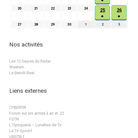
●
avril
2026
2026
2026
2026
2026
2026
(1
2026
20
20
21
21
22
22
23
23
24
24
25
26
25
26
évènement)
avril
avril
avril
avril
avril
●
●
avril
avril
2026
2026
2026
2026
2026
(1
(1
2026
2026
27
27
28
28
29
29
30
30
1
1
2
2
3
3
évènement)
évèneme
avril
avril
avril
avril
mai
mai
mai
2026
2026
2026
2026
2026
2026
2026
Nos activités
Les 12 heures du Radar
Western
Le Bench Rest
Liens externes
CYBERTIR
Forum sur les armes à air et .22
FSTN
L'Optiquerie – Lunettes de Tir
Le Tir Sportif
URSTB-f