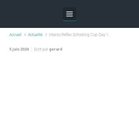
Skip to main content
Accueil
Actualité
Intarso Reflex Schooting Cup Day 1:
5 juin 2024
Ecrit par
gerard